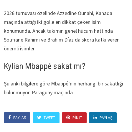
2026 turnuvası özelinde Azzedine Ounahi, Kanada
maçında attığı iki golle en dikkat çeken isim
konumunda. Ancak takımın genel hücum hattında
Soufiane Rahimi ve Brahim Díaz da skora katkı veren
önemli isimler.
Kylian Mbappé sakat mı?
Şu anki bilgilere göre Mbappé’nin herhangi bir sakatlığı
bulunmuyor. Paraguay maçında
PAYLAŞ
TWEET
PIN IT
PAYLAŞ