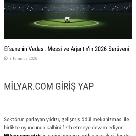
Efsanenin Vedası: Messi ve Arjantin’in 2026 Serüveni
3 Temmuz 2026
MİLYAR.COM GİRİŞ YAP
Sektörün parlayan yıldızı, gelişmiş ödül mekanizması ile
birlikte oyuncunun kalbini feth etmeye devam ediyor.
Milyar.com giriş
işlemini hemen şimdi yaparak sizler de