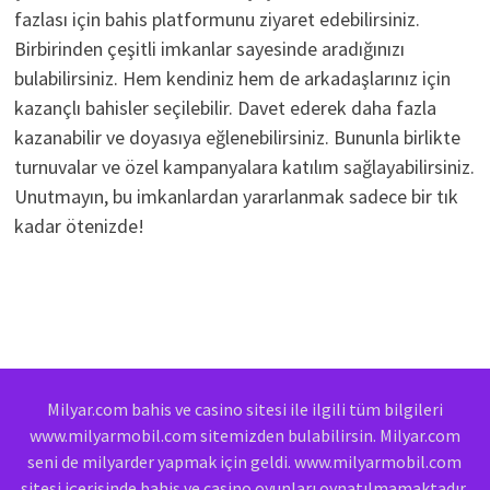
fazlası için bahis platformunu ziyaret edebilirsiniz.
Birbirinden çeşitli imkanlar sayesinde aradığınızı
bulabilirsiniz. Hem kendiniz hem de arkadaşlarınız için
kazançlı bahisler seçilebilir. Davet ederek daha fazla
kazanabilir ve doyasıya eğlenebilirsiniz. Bununla birlikte
turnuvalar ve özel kampanyalara katılım sağlayabilirsiniz.
Unutmayın, bu imkanlardan yararlanmak sadece bir tık
kadar ötenizde!
Milyar.com bahis ve casino sitesi ile ilgili tüm bilgileri
www.milyarmobil.com sitemizden bulabilirsin. Milyar.com
seni de milyarder yapmak için geldi. www.milyarmobil.com
sitesi içerisinde bahis ve casino oyunları oynatılmamaktadır.