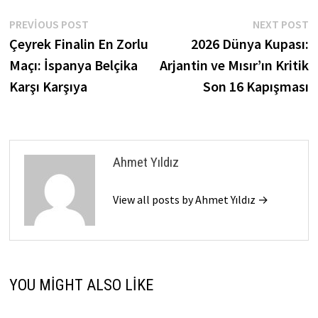
Yazı
Previous
N
PREVIOUS POST
NEXT POST
post:
p
Çeyrek Finalin En Zorlu
2026 Dünya Kupası:
gezinmesi
Maçı: İspanya Belçika
Arjantin ve Mısır’ın Kritik
Karşı Karşıya
Son 16 Kapışması
Ahmet Yıldız
View all posts by Ahmet Yıldız →
YOU MIGHT ALSO LIKE