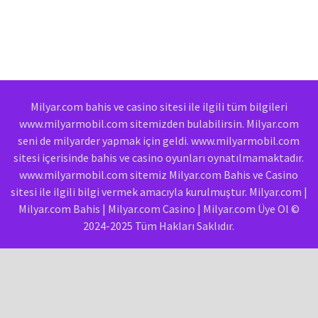
Milyar.com bahis ve casino sitesi ile ilgili tüm bilgileri
www.milyarmobil.com sitemizden bulabilirsin. Milyar.com
seni de milyarder yapmak için geldi. www.milyarmobil.com
sitesi içerisinde bahis ve casino oyunları oynatılmamaktadır.
www.milyarmobil.com sitemiz Milyar.com Bahis ve Casino
sitesi ile ilgili bilgi vermek amacıyla kurulmuştur. Milyar.com |
Milyar.com Bahis | Milyar.com Casino | Milyar.com Üye Ol ©
2024-2025 Tüm Hakları Saklıdır.