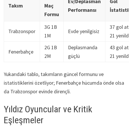
Ev/Deplasman
Gol
Takım
Maç
Performansı
İstatisti
Formu
3G 1B
37 gol atı
Trabzonspor
Evde yenilgisiz
1M
21 yenild
2G 1B
Deplasmanda
43 gol atı
Fenerbahçe
2M
güçlü
21 yenild
Yukarıdaki tablo, takımların güncel formunu ve
istatistiklerini özetliyor; Fenerbahçe hücumda önde olsa
da Trabzonspor evinde dirençli.
Yıldız Oyuncular ve Kritik
Eşleşmeler