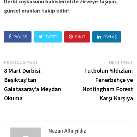
Derbi coşkusunu bahislerinizle zirveye taşıyın,
güncel oranları takip edin!
PAYLAŞ
TWEET
PIN IT
PAYLAŞ
Yazı
Previous
N
PREVIOUS POST
NEXT POST
post:
p
8 Mart Derbisi:
Futbolun Yıldızları:
gezinmesi
Beşiktaş’tan
Fenerbahçe ve
Galatasaray’a Meydan
Nottingham Forest
Okuma
Karşı Karşıya
Nazan Altınyıldız