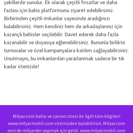
şekillerde sunulur. Ek olarak çeşitli fırsatlar ve daha
fazlası için bahis platformunu ziyaret edebilirsiniz.
Birbirinden çeşitli imkanlar sayesinde aradığınızı
bulabilirsiniz. Hem kendiniz hem de arkadaşlarınız için
kazançlı bahisler seçilebilir. Davet ederek daha fazla
kazanabilir ve doyasıya eğlenebilirsiniz. Bununla birlikte
turnuvalar ve özel kampanyalara katılım sağlayabilirsiniz.
Unutmayın, bu imkanlardan yararlanmak sadece bir tık
kadar ötenizde!
Milyar.com bahis ve casino sitesi ile ilgili tüm bilgileri
www.milyarmobil.com sitemizden bulabilirsin. Milyar.com
seni de milyarder yapmak için geldi. www.milyarmobil.com