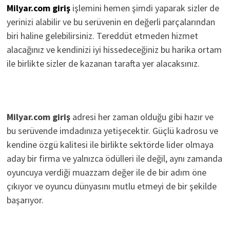
Milyar.com giriş
işlemini hemen şimdi yaparak sizler de
yerinizi alabilir ve bu serüvenin en değerli parçalarından
biri haline gelebilirsiniz. Tereddüt etmeden hizmet
alacağınız ve kendinizi iyi hissedeceğiniz bu harika ortam
ile birlikte sizler de kazanan tarafta yer alacaksınız.
Milyar.com giriş
adresi her zaman olduğu gibi hazır ve
bu serüvende imdadınıza yetişecektir. Güçlü kadrosu ve
kendine özgü kalitesi ile birlikte sektörde lider olmaya
aday bir firma ve yalnızca ödülleri ile değil, aynı zamanda
oyuncuya verdiği muazzam değer ile de bir adım öne
çıkıyor ve oyuncu dünyasını mutlu etmeyi de bir şekilde
başarıyor.