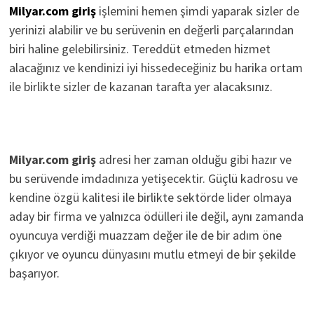
Milyar.com giriş
işlemini hemen şimdi yaparak sizler de
yerinizi alabilir ve bu serüvenin en değerli parçalarından
biri haline gelebilirsiniz. Tereddüt etmeden hizmet
alacağınız ve kendinizi iyi hissedeceğiniz bu harika ortam
ile birlikte sizler de kazanan tarafta yer alacaksınız.
Milyar.com giriş
adresi her zaman olduğu gibi hazır ve
bu serüvende imdadınıza yetişecektir. Güçlü kadrosu ve
kendine özgü kalitesi ile birlikte sektörde lider olmaya
aday bir firma ve yalnızca ödülleri ile değil, aynı zamanda
oyuncuya verdiği muazzam değer ile de bir adım öne
çıkıyor ve oyuncu dünyasını mutlu etmeyi de bir şekilde
başarıyor.