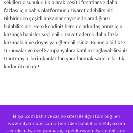
şekillerde sunulur. Ek olarak çeşitli fırsatlar ve daha
fazlası için bahis platformunu ziyaret edebilirsiniz.
Birbirinden çeşitli imkanlar sayesinde aradığınızı
bulabilirsiniz. Hem kendiniz hem de arkadaşlarınız için
kazançlı bahisler seçilebilir. Davet ederek daha fazla
kazanabilir ve doyasıya eğlenebilirsiniz. Bununla birlikte
turnuvalar ve özel kampanyalara katılım sağlayabilirsiniz.
Unutmayın, bu imkanlardan yararlanmak sadece bir tık
kadar ötenizde!
Milyar.com bahis ve casino sitesi ile ilgili tüm bilgileri
www.milyarmobil.com sitemizden bulabilirsin. Milyar.com
seni de milyarder yapmak için geldi. www.milyarmobil.com