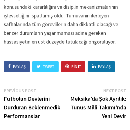
konusundaki kararlılığını ve disiplin mekanizmalarının
işlevselliğini ispatlamış oldu. Turnuvanın ilerleyen
safhalarında tüm görevlilerin daha dikkatli olacağı ve
benzer durumların yaşanmaması adına gereken
hassasiyetin en üst düzeyde tutulacağı öngörülüyor.
PAYLAŞ
TWEET
PIN IT
PAYLAŞ
Yazı
Previous
N
PREVIOUS POST
NEXT POST
post:
p
Futbolun Devlerini
Meksika’da Şok Ayrılık:
gezinmesi
Durduran Beklenmedik
Tunus Milli Takımı’nda
Performanslar
Yeni Devir