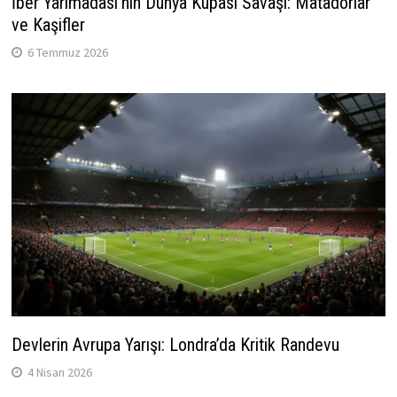
İber Yarımadası’nın Dünya Kupası Savaşı: Matadorlar
ve Kaşifler
6 Temmuz 2026
Devlerin Avrupa Yarışı: Londra’da Kritik Randevu
4 Nisan 2026