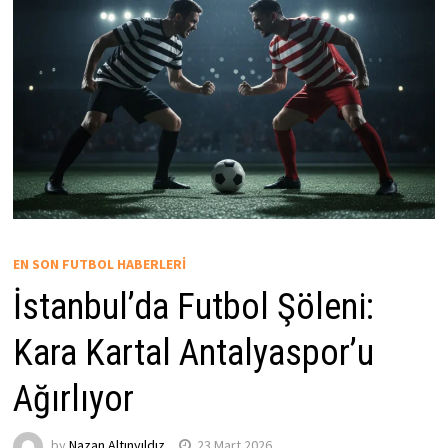
EN SON FUTBOL HABERLERI
İstanbul’da Futbol Şöleni:
Kara Kartal Antalyaspor’u
Ağırlıyor
by
Nazan Altınyıldız
23 Mart 2026