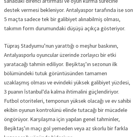
sahadaki direnci artırması ve oyun kurma sürecine
destek vermesi bekleniyor. Antalyaspor tarafında ise son
5 maçta sadece tek bir galibiyet alınabilmiş olması,
takımın form durumundaki düşüşü açıkça gösteriyor.
Tüpraş Stadyumu’nun yarattığı o meşhur baskının,
Antalyasporlu oyuncular üzerinde zorlayıcı bir etki
yaratacağı tahmin ediliyor. Beşiktaş’ın sezonun ilk
bölümündeki tutuk görüntüsünden tamamen
uzaklaşmış olması ve evindeki yüksek galibiyet yüzdesi,
3 puanın İstanbul’da kalma ihtimalini güçlendiriyor.
Futbol otoriteleri, temponun yüksek olacağı ve ev sahibi
ekibin oyunun kontrolünü elinde tutacağı bir mücadele
öngörüyor. Karşılaşma için yapılan genel tahminler,
Beşiktaş’ın maçı gol yemeden veya az skorlu bir farkla