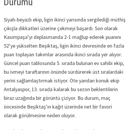
Durumu
Siyah-beyazlı ekip, ligin ikinci yarısında sergilediği müthiş
çıkışla dikkatleri üzerine çekmeyi başardı. Son olarak
Kasımpaşa’yı deplasmanda 2-1 mağlup ederek puanını
52’ye yükselten Beşiktaş, ligin ikinci devresinde en fazla
puan toplayan takımlar arasında ikinci sırada yer alıyor.
Güncel puan tablosunda 5. sırada bulunan ev sahibi ekip,
bu ivmeyi taraftarının önünde sürdürerek üst sıralardaki
yerini sağlamlaştırmak istiyor. Öte yandan konuk ekip
Antalyaspor, 13. sırada kalarak bu sezon beklentilerin
biraz uzağında bir görüntü çiziyor. Bu durum, maç
öncesinde Beşiktaş’ın kağıt üzerinde net bir favori
olarak görülmesine neden oluyor.