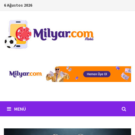
İçeriğe
6 Ağustos 2026
geç
MENÜ