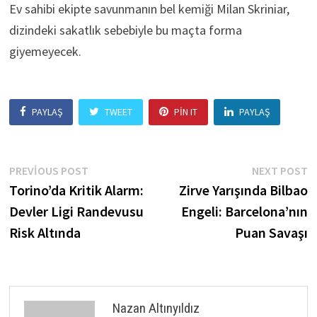
Ev sahibi ekipte savunmanın bel kemiği Milan Skriniar,
dizindeki sakatlık sebebiyle bu maçta forma
giyemeyecek.
PAYLAŞ
TWEET
PIN IT
PAYLAŞ
Yazı
Previous
N
PREVIOUS POST
NEXT POST
post:
p
Torino’da Kritik Alarm:
Zirve Yarışında Bilbao
gezinmesi
Devler Ligi Randevusu
Engeli: Barcelona’nın
Risk Altında
Puan Savaşı
Nazan Altınyıldız