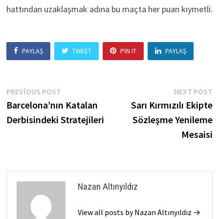
hattından uzaklaşmak adına bu maçta her puan kıymetli.
PAYLAŞ
TWEET
PIN IT
PAYLAŞ
Yazı
Previous
N
PREVIOUS POST
NEXT POST
post:
p
Barcelona’nın Katalan
Sarı Kırmızılı Ekipte
gezinmesi
Derbisindeki Stratejileri
Sözleşme Yenileme
Mesaisi
Nazan Altınyıldız
View all posts by Nazan Altınyıldız →