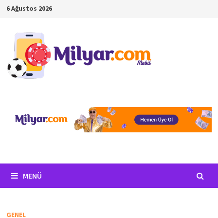
İçeriğe
6 Ağustos 2026
geç
MENÜ
GENEL