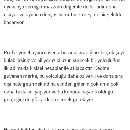
oyuncuya verdiği muazzam değer ile de bir adım öne
çıkıyor ve oyuncu dünyasını mutlu etmeyi de bir şekilde
başarıyor.
Profesyonel oyuncu iseniz burada, aradığınız birçok şeyi
bulabilirsiniz ve biliyoruz ki uzun sürecek bir yolculuğun
ilk adımı da kişisel hesaplar ile atılacaktır. Kedine
güvenen marka, bu yolculuğu daha öz verili ve daha sıra
dışı hale getirmek adına elinden gelenin çok ama çok
daha fazlasını yapıyor ve bu konuda başarılı olduğu
gerçeğini de göz ardı etmemek gerekiyor.
Hizmet kalitesi ile birlikte ön plana çıkan ve oyuncu