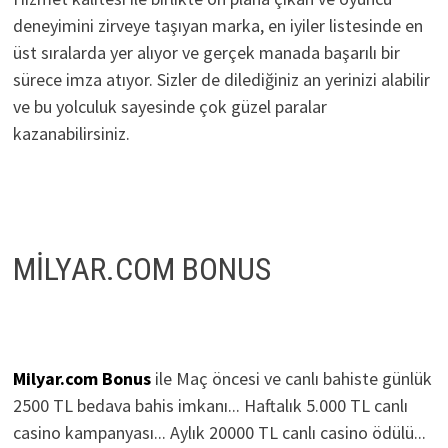
deneyimini zirveye taşıyan marka, en iyiler listesinde en
üst sıralarda yer alıyor ve gerçek manada başarılı bir
sürece imza atıyor. Sizler de dilediğiniz an yerinizi alabilir
ve bu yolculuk sayesinde çok güzel paralar
kazanabilirsiniz.
MİLYAR.COM BONUS
Milyar.com Bonus
ile Maç öncesi ve canlı bahiste günlük
2500 TL bedava bahis imkanı... Haftalık 5.000 TL canlı
casino kampanyası... Aylık 20000 TL canlı casino ödülü...