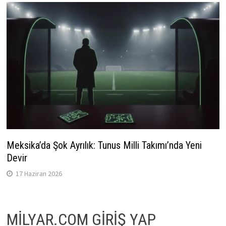
Meksika’da Şok Ayrılık: Tunus Milli Takımı’nda Yeni
Devir
17 Haziran 2026
MİLYAR.COM GİRİŞ YAP