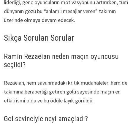
liderliği, genç oyuncuların motivasyonunu artırırken, tüm
dünyanın gözü bu “anlamlı mesajlar veren” takımın
üzerinde olmaya devam edecek.
Sıkça Sorulan Sorular
Ramin Rezaeian neden maçın oyuncusu
seçildi?
Rezaeian, hem savunmadaki kritik müdahaleleri hem de
takımına beraberliği getiren golü sayesinde maçın en
etkili ismi oldu ve bu ödüle layık görüldü.
Gol sevinciyle neyi amaçladı?