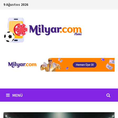
İçeriğe
9 Ağustos 2026
geç
MENÜ