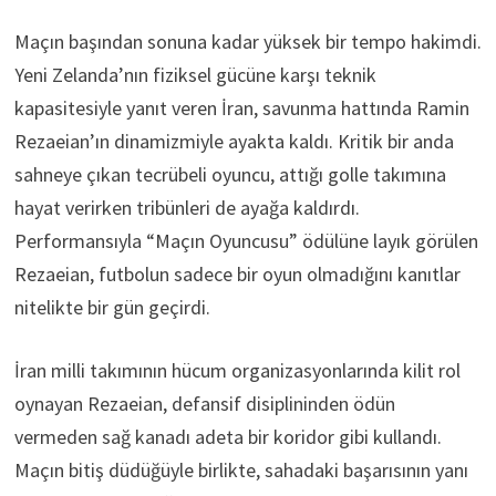
Maçın başından sonuna kadar yüksek bir tempo hakimdi.
Yeni Zelanda’nın fiziksel gücüne karşı teknik
kapasitesiyle yanıt veren İran, savunma hattında Ramin
Rezaeian’ın dinamizmiyle ayakta kaldı. Kritik bir anda
sahneye çıkan tecrübeli oyuncu, attığı golle takımına
hayat verirken tribünleri de ayağa kaldırdı.
Performansıyla “Maçın Oyuncusu” ödülüne layık görülen
Rezaeian, futbolun sadece bir oyun olmadığını kanıtlar
nitelikte bir gün geçirdi.
İran milli takımının hücum organizasyonlarında kilit rol
oynayan Rezaeian, defansif disiplininden ödün
vermeden sağ kanadı adeta bir koridor gibi kullandı.
Maçın bitiş düdüğüyle birlikte, sahadaki başarısının yanı