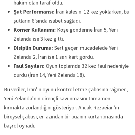
hakim olan taraf oldu.
Şut Performansı:
İran kalesini 12 kez yoklarken, bu
şutların 6’sında isabet sağladı.
Korner Kullanımı:
Köşe gönderine İran 5, Yeni
Zelanda ise 3 kez gitti.
Disiplin Durumu:
Sert geçen mücadelede Yeni
Zelanda 2, İran ise 1 sarı kart gördü.
Faul Sayıları:
Oyun toplamda 32 kez faul nedeniyle
durdu (İran 14, Yeni Zelanda 18).
Bu veriler, İran’ın oyunu kontrol etme çabasına rağmen,
Yeni Zelanda’nın dirençli savunmasını tamamen
kırmakta zorlandığını gösteriyor. Ancak Rezaeian’ın
bireysel çabası, en azından bir puanın kurtarılmasında
başrol oynadı.