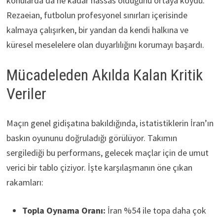
konularda da ne kadar hassas olduğunu ortaya koydu.
Rezaeian, futbolun profesyonel sınırları içerisinde
kalmaya çalışırken, bir yandan da kendi halkına ve
küresel meselelere olan duyarlılığını korumayı başardı.
Mücadeleden Akılda Kalan Kritik
Veriler
Maçın genel gidişatına bakıldığında, istatistiklerin İran’ın
baskın oyununu doğruladığı görülüyor. Takımın
sergilediği bu performans, gelecek maçlar için de umut
verici bir tablo çiziyor. İşte karşılaşmanın öne çıkan
rakamları:
Topla Oynama Oranı:
İran %54 ile topa daha çok