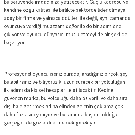
bu serüvende imdadınıza yetişecektir. Güçlü kadrosu ve
kendine özgü kalitesi ile birlikte sektörde lider olmaya
aday bir firma ve yalnızca ödülleri ile değil, aynı zamanda
oyuncuya verdiği muazzam değer ile de bir adım öne
çıkıyor ve oyuncu dünyasını mutlu etmeyi de bir şekilde
başarıyor.
Profesyonel oyuncu iseniz burada, aradığınız birçok şeyi
bulabilirsiniz ve biliyoruz ki uzun sürecek bir yolculuğun
ilk adımı da kişisel hesaplar ile atılacaktır. Kedine
güvenen marka, bu yolculuğu daha öz verili ve daha sıra
dışı hale getirmek adına elinden gelenin çok ama çok
daha fazlasını yapıyor ve bu konuda başarılı olduğu
gerçeğini de göz ardı etmemek gerekiyor.