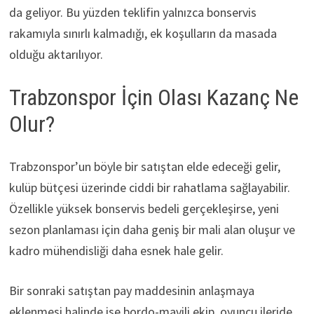
da geliyor. Bu yüzden teklifin yalnızca bonservis
rakamıyla sınırlı kalmadığı, ek koşulların da masada
olduğu aktarılıyor.
Trabzonspor İçin Olası Kazanç Ne
Olur?
Trabzonspor’un böyle bir satıştan elde edeceği gelir,
kulüp bütçesi üzerinde ciddi bir rahatlama sağlayabilir.
Özellikle yüksek bonservis bedeli gerçekleşirse, yeni
sezon planlaması için daha geniş bir mali alan oluşur ve
kadro mühendisliği daha esnek hale gelir.
Bir sonraki satıştan pay maddesinin anlaşmaya
eklenmesi halinde ise bordo-mavili ekip, oyuncu ileride