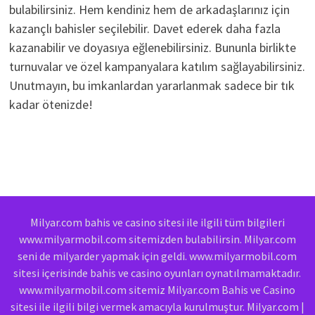
bulabilirsiniz. Hem kendiniz hem de arkadaşlarınız için
kazançlı bahisler seçilebilir. Davet ederek daha fazla
kazanabilir ve doyasıya eğlenebilirsiniz. Bununla birlikte
turnuvalar ve özel kampanyalara katılım sağlayabilirsiniz.
Unutmayın, bu imkanlardan yararlanmak sadece bir tık
kadar ötenizde!
Milyar.com bahis ve casino sitesi ile ilgili tüm bilgileri
www.milyarmobil.com sitemizden bulabilirsin. Milyar.com
seni de milyarder yapmak için geldi. www.milyarmobil.com
sitesi içerisinde bahis ve casino oyunları oynatılmamaktadır.
www.milyarmobil.com sitemiz Milyar.com Bahis ve Casino
sitesi ile ilgili bilgi vermek amacıyla kurulmuştur. Milyar.com |