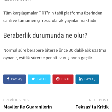
Tüm karşılaşmalar TRT’nin tabii platformu üzerinden
canlı ve tamamen şifresiz olarak yayınlanmaktadır.
Beraberlik durumunda ne olur?
Normal süre berabere biterse önce 30 dakikalık uzatma
oynanır, eşitlik sürerse penaltı vuruşlarına geçilir.
PAYLAŞ
TWEET
PIN IT
PAYLAŞ
Yazı
Previous
N
PREVIOUS POST
NEXT POST
post:
p
Maviler ile Guaranilerin
Teksas’ta Kritik
gezinmesi